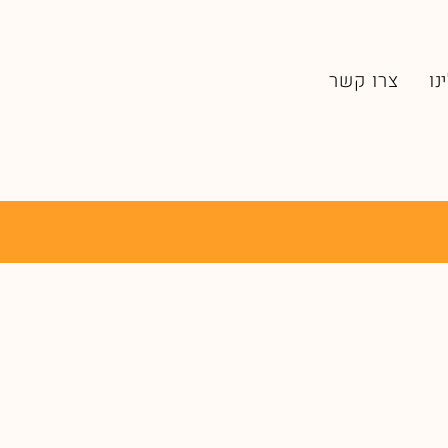
נו
צרו קשר