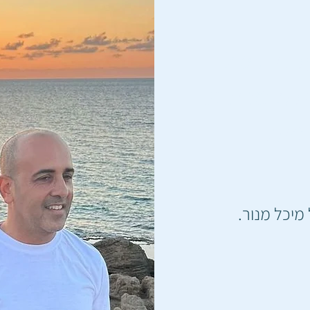
רכים של
רת סביבה,
מית"
יכל מנור.