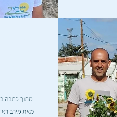
"אני מנסה
האיזור. שו
ושיתופי
מתוך כתבה באת
מאת מירב ראון