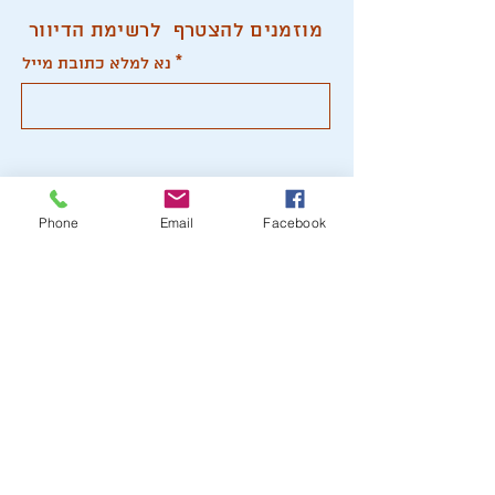
מוזמנים להצטרף לרשימת הדיוור
נא למלא כתובת מייל
הרשמה
Phone
Email
Facebook
hirshbergt@gmail.com
דברו איתי
050.4923948
© כל הזכויות שמורות לתמיר הירשברג 2024