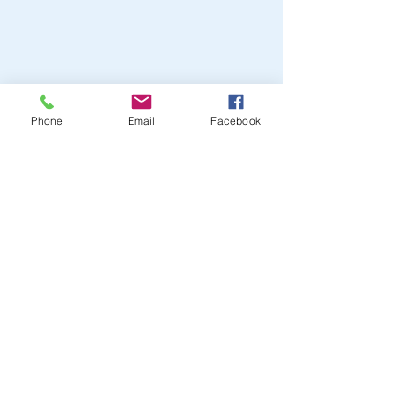
Phone
Email
Facebook
Get a Quote
This is a Paragraph. Click on "Edit
Text" or double click on the text box
to start editing the content.