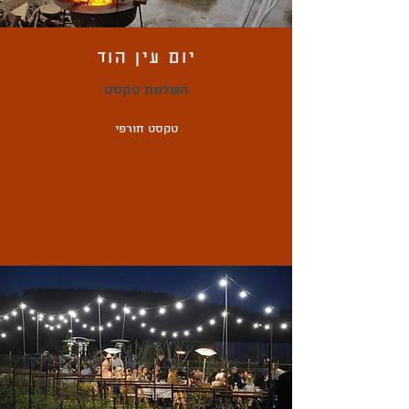
יום עין הוד
השלמת טקסט
טקסט חורפי