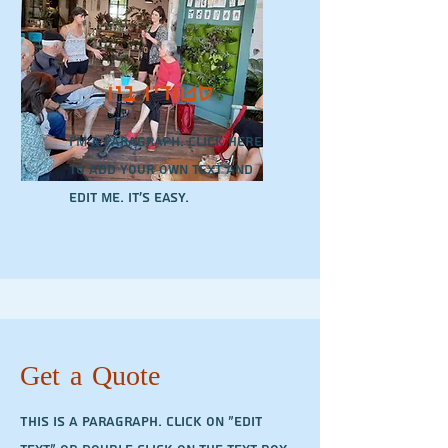
סטודיו ביו
I'm a paragraph. Click here
to add your own text and
edit me. It’s easy.
Get a Quote
This is a Paragraph. Click on "Edit