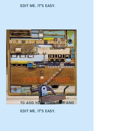
edit me. It’s easy.
סטודיו יש מאין
I'm a paragraph. Click here
to add your own text and
edit me. It’s easy.