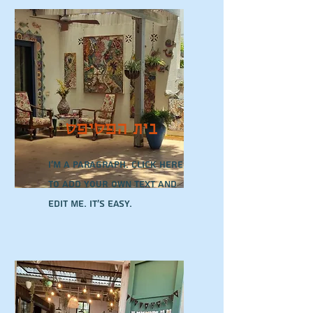
בית הפסיפס
I'm a paragraph. Click here
to add your own text and
edit me. It’s easy.