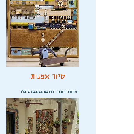
edit me. It’s easy.
סיור אמנות
I'm a paragraph. Click here
to add your own text and
edit me. It’s easy.