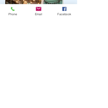
Phone
Email
Facebook
?
I'm a paragraph. Click here
to add your own text and
edit me. It’s easy.
Get a Quote