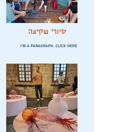
סיורי שקיעה
I'm a paragraph. Click here
to add your own text and
edit me. It’s easy.