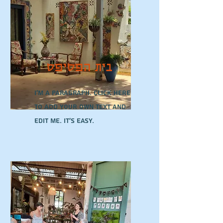
בית הפסיפס
I'm a paragraph. Click here
to add your own text and
edit me. It’s easy.