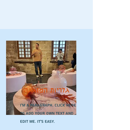
גלריות המזגגה
I'm a paragraph. Click here
to add your own text and
edit me. It’s easy.