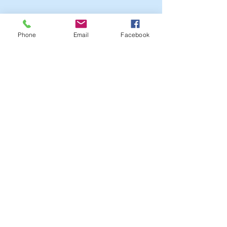
First Name
Phone
Email
Facebook
Last Name
Email
Send
מוזמנים להצטרף לרשימת הדיוור
נא למלא כתובת מייל