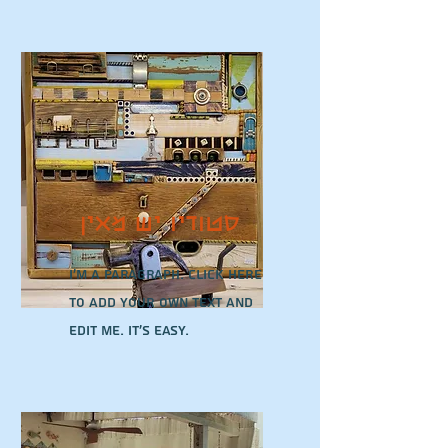
סטודיו יש מאין
I'm a paragraph. Click here
to add your own text and
edit me. It’s easy.