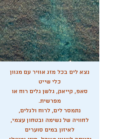
נצא לים בכל מזג אוויר
עם מגוון
כלי שייט
סאפ, קייאק, גלשן גלים רוח או
מפרשית.
נתמסר לים, לרוח ולגלים,
לחוויה של נשימה ובטחון עצמי,
לאיזון במים סוערים