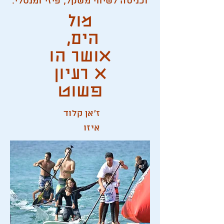
וכניסה לשיווי משקל, פיזי ומנטלי.
מול
הים,
אושר
הו
א רעיון
פשוט
ז'אן קלוד
איזו